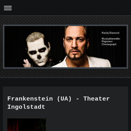
Randy Diamond
Musicaldarsteller
Regisseur
Choreograph
Frankenstein (UA) - Theater
Ingolstadt